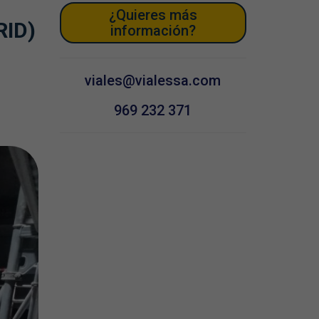
¿Quieres más
ID)
información?
viales@vialessa.com
969 232 371