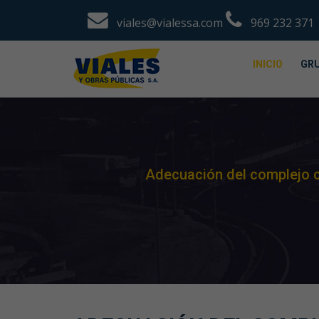
viales@vialessa.com
969 232 371
INICIO
GRU
Adecuación del complejo c