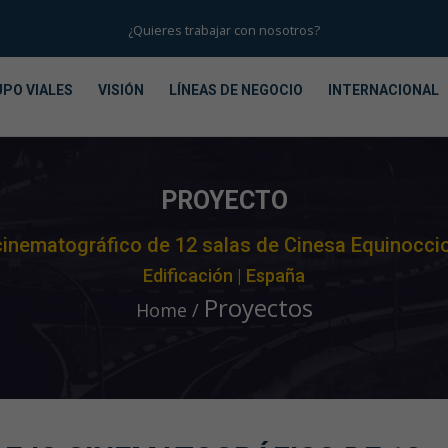
¿Quieres trabajar con nosotros?
PO VIALES
VISIÓN
LÍNEAS DE NEGOCIO
INTERNACIONAL
PROYECTO
inematográfico de 12 salas de Cinesa Equinocc
Edificación | España
Proyectos
Home