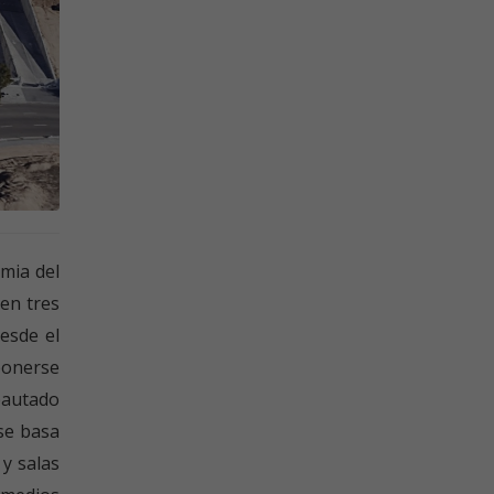
mia del
 en tres
esde el
ponerse
pautado
 se basa
y salas