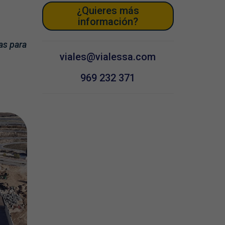
¿Quieres más
información?
as para
viales@vialessa.com
969 232 371