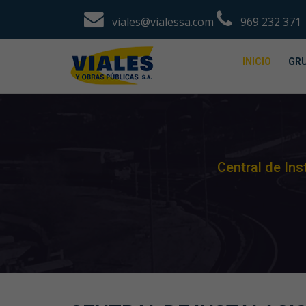
viales@vialessa.com
969 232 371
INICIO
GRU
Central de In