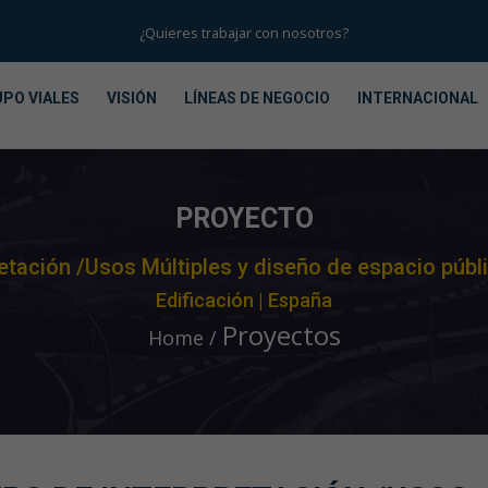
¿Quieres trabajar con nosotros?
PO VIALES
VISIÓN
LÍNEAS DE NEGOCIO
INTERNACIONAL
PROYECTO
etación /Usos Múltiples y diseño de espacio públ
Edificación | España
Proyectos
Home