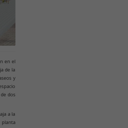
ón en el
ja de la
aseos y
espacio
 de dos
aja a la
e planta