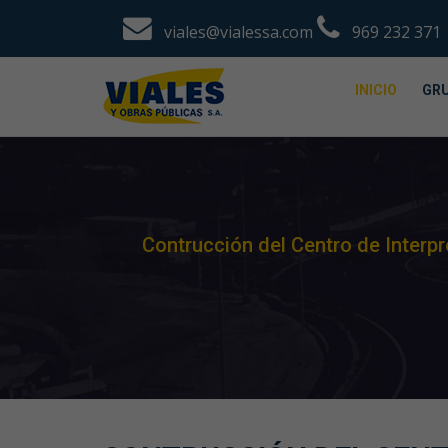
viales@vialessa.com
969 232 371
INICIO
GRU
Contrucción del Centro de Interpr