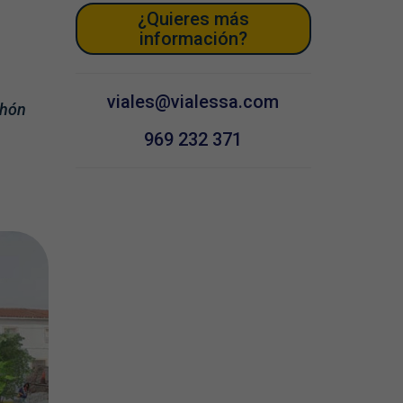
¿Quieres más
información?
viales@vialessa.com
chón
969 232 371